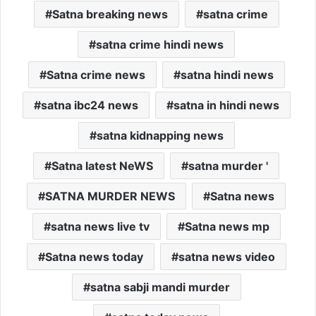
Satna breaking news
satna crime
satna crime hindi news
Satna crime news
satna hindi news
satna ibc24 news
satna in hindi news
satna kidnapping news
Satna latest NeWS
satna murder '
SATNA MURDER NEWS
Satna news
satna news live tv
Satna news mp
Satna news today
satna news video
satna sabji mandi murder