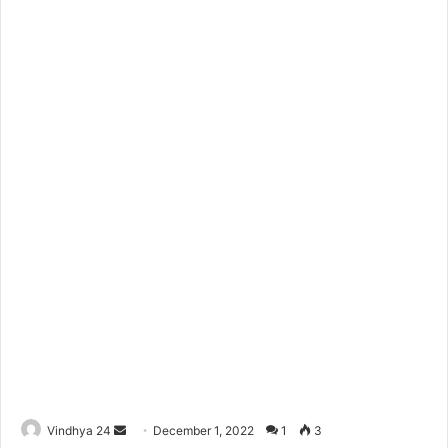
Send
Vindhya 24
December 1, 2022
1
3