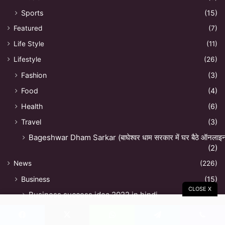
Sports
(15)
Featured
(7)
Life Style
(11)
Lifestyle
(26)
Fashion
(3)
Food
(4)
Health
(6)
Travel
(3)
Bageshwar Dham Sarkar (बाघेश्वर धाम सरकार में घर बैठे ऑनलाइन अ
(2)
News
(226)
Business
(15)
CLOSE X
Business success idea 2022 in hindi
(9)
How to get Work from home job in Hindi 2022
(1)
Facebook
X
WhatsApp
Telegram
Viber