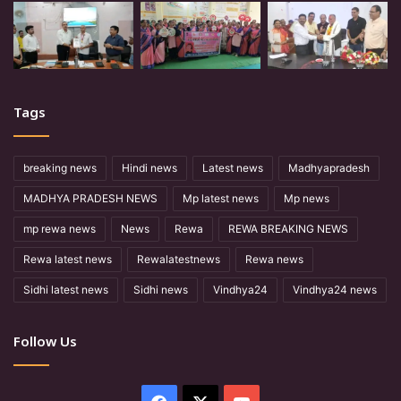
Tags
breaking news
Hindi news
Latest news
Madhyapradesh
MADHYA PRADESH NEWS
Mp latest news
Mp news
mp rewa news
News
Rewa
REWA BREAKING NEWS
Rewa latest news
Rewalatestnews
Rewa news
Sidhi latest news
Sidhi news
Vindhya24
Vindhya24 news
Follow Us