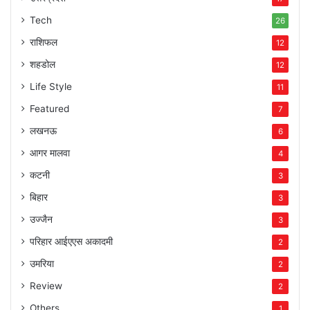
Tech
26
राशिफल
12
शहडोल
12
Life Style
11
Featured
7
लखनऊ
6
आगर मालवा
4
कटनी
3
बिहार
3
उज्जैन
3
परिहार आईएएस अकादमी
2
उमरिया
2
Review
2
Others
1