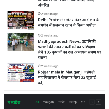
अंतरित
2 weeks ago
Delhi Protest : जंतर मंतर आंदोलन के
समर्थन में सलमान खान ने किया अपील
2 weeks ago
Madhyapradesh News: उद्यानिकी
फसलों की उन्नत तकनीकों का प्रशिक्षण
लेने 105 कृषकों का दल अध्ययन भ्रमण पर
रवाना
2 weeks ago
Rojgar mela in Mauganj : नईगढ़ी
महाविद्यालय में रोजगार मेला 23 जुलाई
को,
मध्यप्रदेश
More
Previous
Next
All
mauganj
उज्जैन
जबलपुर
page
page