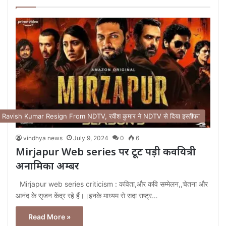
page
page
Ravish Kumar Resign From NDTV, रवीश कुमार ने NDTV से दिया इस्तीफा
vindhya news
July 9, 2024
0
6
Mirjapur Web series पर टूट पड़ी कवयित्री
अनामिका अम्बर
Mirjapur web series criticism : कविता,और कवि सम्मेलन,,चेतना और
आनंद के सृजन केंद्र रहे हैं।।इनके माध्यम से सदा राष्ट्र…
Read More »