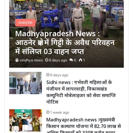
मध्यप्रदेश
Madhyapradesh News :
आठनेर क्षेत्र में गिट्टी के अवैध परिवहन
में संलिप्त 03 वाहन जप्त
vindhya news
6 days ago
0
1
6 days ago
Sidhi news : गर्भवती महिलाओं के
पंजीयन में लापरवाही, विकासखंड
कम्युनिटी मोबेलाइजर को सेवा समाप्ति
नोटिस
1 week ago
Madhyapradesh news :मुख्यमंत्री
किसान कल्याण योजना में 82.70 लाख से
अधिक किसानों को 3308 करोड़ रूपए