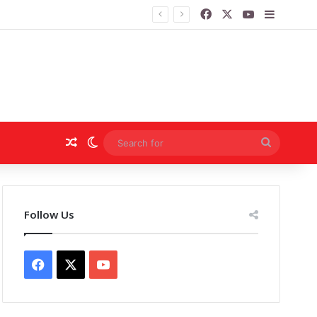
Facebook
X
YouTube
Sidebar
Random Article
Switch skin
Search
for
Follow Us
Facebook
X
YouTube