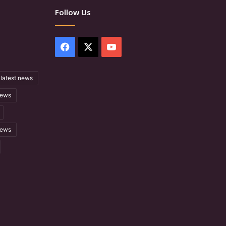
Follow Us
Facebook
X
YouTube
latest news
ews
news