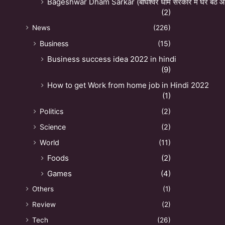
Bageshwar Dham Sarkar (बाघेश्वर धाम सरकार में घर बैठे ऑन
(2)
News
(226)
Business
(15)
Business success idea 2022 in hindi
(9)
How to get Work from home job in Hindi 2022
(1)
Politics
(2)
Science
(2)
World
(11)
Foods
(2)
Games
(4)
Others
(1)
Review
(2)
Tech
(26)