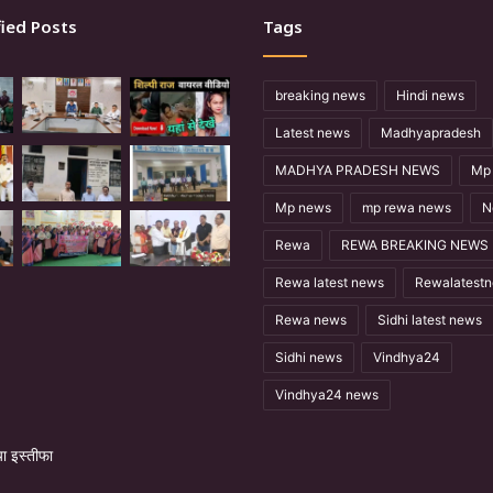
ied Posts
Tags
breaking news
Hindi news
Latest news
Madhyapradesh
MADHYA PRADESH NEWS
Mp 
Mp news
mp rewa news
N
Rewa
REWA BREAKING NEWS
Rewa latest news
Rewalatest
Rewa news
Sidhi latest news
Sidhi news
Vindhya24
Vindhya24 news
 इस्तीफा