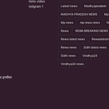
Latest news
Madhyapradesh
MADHYA PRADESH NEWS
Mp 
Mp news
mp rewa news
N
Rewa
REWA BREAKING NEWS
Rewa latest news
Rewalatest
Rewa news
Sidhi latest news
Sidhi news
Vindhya24
Vindhya24 news
 इस्तीफा