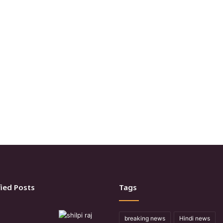
ied Posts
Tags
breaking news
Hindi news