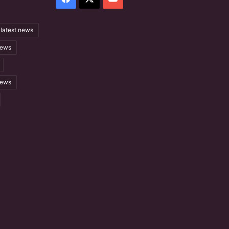
latest news
ews
news