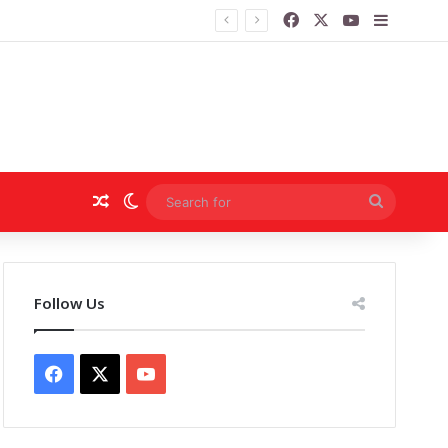
Facebook
X
YouTube
Sidebar
Random Article
Switch skin
Search
for
Follow Us
Facebook
X
YouTube