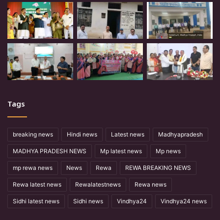
Tags
breaking news
Hindi news
Latest news
Madhyapradesh
MADHYA PRADESH NEWS
Mp latest news
Mp news
mp rewa news
News
Rewa
REWA BREAKING NEWS
Rewa latest news
Rewalatestnews
Rewa news
Sidhi latest news
Sidhi news
Vindhya24
Vindhya24 news