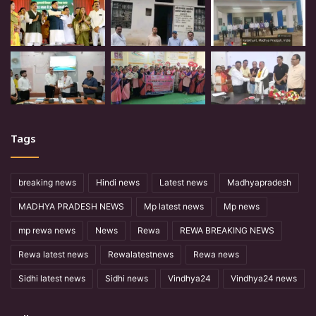
Tags
breaking news
Hindi news
Latest news
Madhyapradesh
MADHYA PRADESH NEWS
Mp latest news
Mp news
mp rewa news
News
Rewa
REWA BREAKING NEWS
Rewa latest news
Rewalatestnews
Rewa news
Sidhi latest news
Sidhi news
Vindhya24
Vindhya24 news