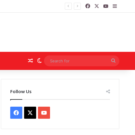
Facebook
X
YouTube
Sidebar
Random Article
Switch skin
Search
for
Follow Us
Facebook
X
YouTube