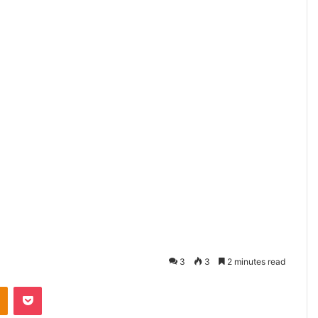
3
3
2 minutes read
akte
Odnoklassniki
Pocket