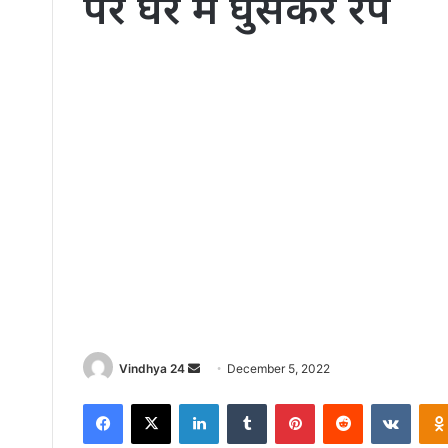
पर घर में घुसकर रेप
Send
Vindhya 24
December 5, 2022
an
Facebook
X
LinkedIn
Tumblr
Pinterest
Reddit
VKont
email