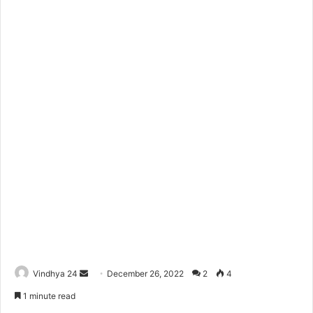
Send
Vindhya 24
December 26, 2022
2
4
an
1 minute read
email