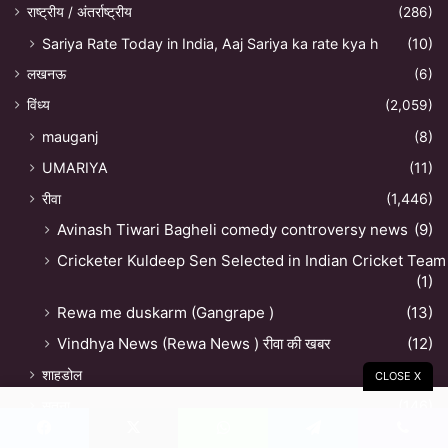
राष्ट्रीय / अंतर्राष्ट्रीय
(286)
Sariya Rate Today in India, Aaj Sariya ka rate kya h
(10)
लखनऊ
(6)
विंध्य
(2,059)
mauganj
(8)
UMARIYA
(11)
रीवा
(1,446)
Avinash Tiwari Bagheli comedy controversy news
(9)
Cricketer Kuldeep Sen Selected in Indian Cricket Team
(1)
Rewa me duskarm (Gangrape )
(13)
Vindhya News (Rewa News ) रीवा की खबर
(12)
शाहडोल
(13)
CLOSE X
सतना
(146)
सिंगरौली
(37)
Facebook
X
WhatsApp
Telegram
Viber