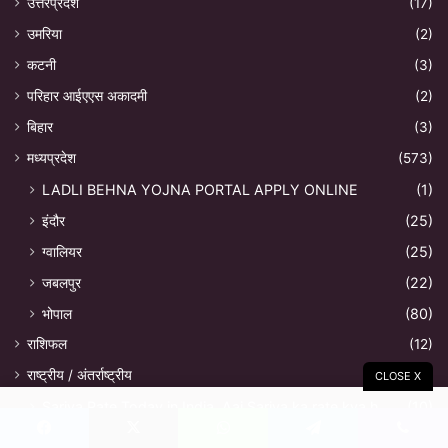
उत्तरप्रदेश
(17)
उमरिया
(2)
कटनी
(3)
परिहार आईएएस अकादमी
(2)
बिहार
(3)
मध्यप्रदेश
(573)
LADLI BEHNA YOJNA PORTAL APPLY ONLINE
(1)
इंदौर
(25)
ग्वालियर
(25)
जबलपुर
(22)
भोपाल
(80)
राशिफल
(12)
राष्ट्रीय / अंतर्राष्ट्रीय
(286)
CLOSE X
Sariya Rate Today in India, Aaj Sariya ka rate kya h
(10)
लखनऊ
(6)
Facebook
X
WhatsApp
Telegram
Viber