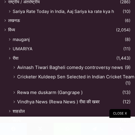
राष्ट्रीय / अंतर्राष्ट्रीय
(286)
Sariya Rate Today in India, Aaj Sariya ka rate kya h
(10)
लखनऊ
(6)
विंध्य
(2,054)
mauganj
(8)
UMARIYA
(11)
रीवा
(1,443)
Avinash Tiwari Bagheli comedy controversy news
(9)
Cricketer Kuldeep Sen Selected in Indian Cricket Team
(1)
Rewa me duskarm (Gangrape )
(13)
Vindhya News (Rewa News ) रीवा की खबर
(12)
शाहडोल
(13)
CLOSE X
सतना
(145)
सिंगरौली
(37)
Facebook
X
WhatsApp
Telegram
Viber