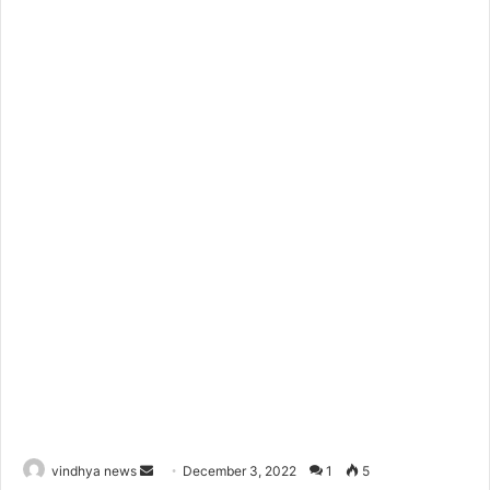
Send
vindhya news
December 3, 2022
1
5