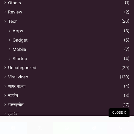
Others
(1)
Review
(2)
Tech
(26)
Apps
(3)
Gadget
(5)
Mobile
(7)
Startup
(4)
Uncategorized
(29)
Viral video
(120)
आगर मालवा
(4)
उज्जैन
(3)
उत्तरप्रदेश
(17)
CLOSE X
उमरिया
(2)
कटनी
(3)
परिहार आईएएस अकादमी
(2)
Facebook
X
WhatsApp
Telegram
Viber