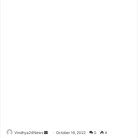
Send
Vindhya24News
October 16, 2022
0
4