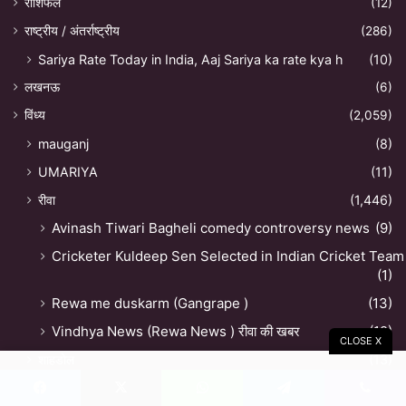
राशिफल
(12)
राष्ट्रीय / अंतर्राष्ट्रीय
(286)
Sariya Rate Today in India, Aaj Sariya ka rate kya h
(10)
लखनऊ
(6)
विंध्य
(2,059)
mauganj
(8)
UMARIYA
(11)
रीवा
(1,446)
Avinash Tiwari Bagheli comedy controversy news
(9)
Cricketer Kuldeep Sen Selected in Indian Cricket Team
(1)
Rewa me duskarm (Gangrape )
(13)
Vindhya News (Rewa News ) रीवा की खबर
(12)
CLOSE X
शाहडोल
(13)
सतना
(146)
Facebook
X
WhatsApp
Telegram
Viber