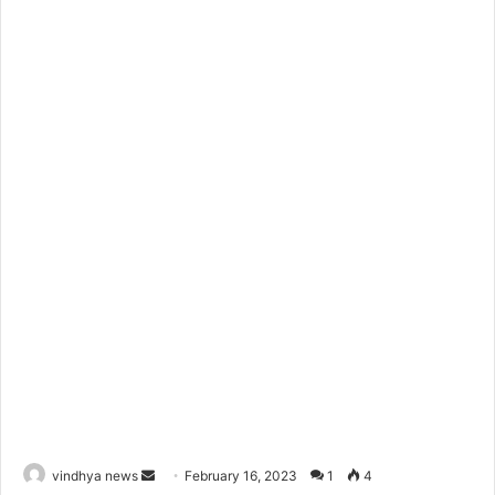
Send
vindhya news
February 16, 2023
1
4