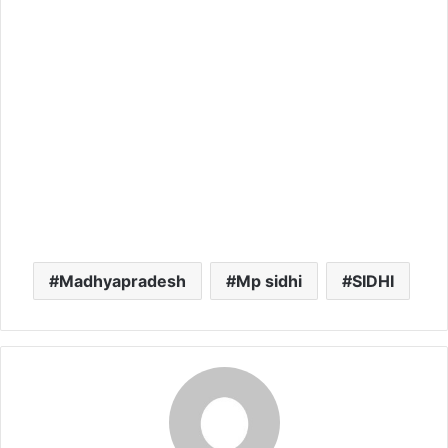
Madhyapradesh
Mp sidhi
SIDHI