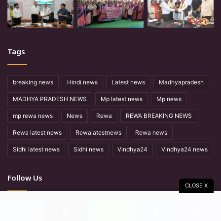
Tags
breaking news
Hindi news
Latest news
Madhyapradesh
MADHYA PRADESH NEWS
Mp latest news
Mp news
mp rewa news
News
Rewa
REWA BREAKING NEWS
Rewa latest news
Rewalatestnews
Rewa news
Sidhi latest news
Sidhi news
Vindhya24
Vindhya24 news
Follow Us
CLOSE X
Facebook
X
YouTube
Facebook
X
WhatsApp
Telegram
Viber