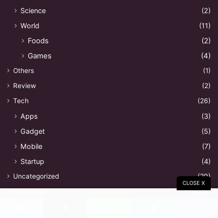
Science
(2)
World
(11)
Foods
(2)
Games
(4)
Others
(1)
Review
(2)
Tech
(26)
Apps
(3)
Gadget
(5)
Mobile
(7)
Startup
(4)
Uncategorized
(29)
CLOSE X
Viral video
(120)
आगर मालवा
(4)
Facebook
X
WhatsApp
Telegram
Viber