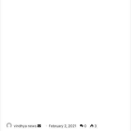
Send
vindhya news
February 2, 2021
0
3