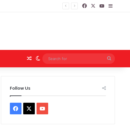
Facebook
X
YouTube
Sidebar
Random Article
Switch skin
Search
for
Follow Us
Facebook
X
YouTube