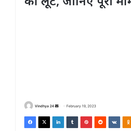
की लूट, जानिए पूरा म
Send
Vindhya 24
February 19, 2023
an
Facebook
X
LinkedIn
Tumblr
Pinterest
Reddit
VKont
email