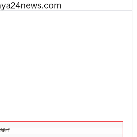
िधियाँ