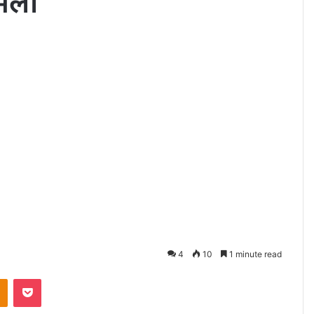
ामला
4
10
1 minute read
akte
Odnoklassniki
Pocket