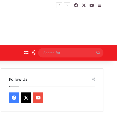
Facebook
X
YouTube
Sidebar
मीक्षा की
Random Article
Switch skin
Search
for
Follow Us
Facebook
X
YouTube