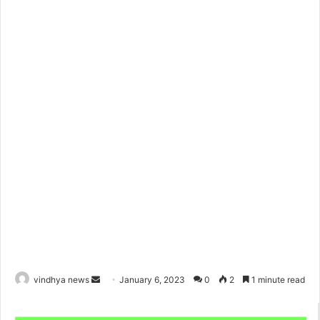
Send
vindhya news
January 6, 2023
0
2
1 minute read
an
email