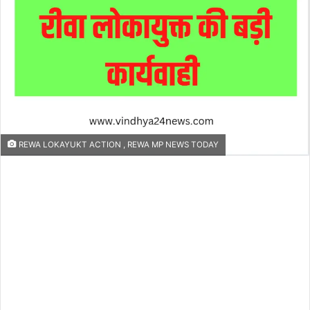
REWA LOKAYUKT ACTION , REWA MP NEWS TODAY