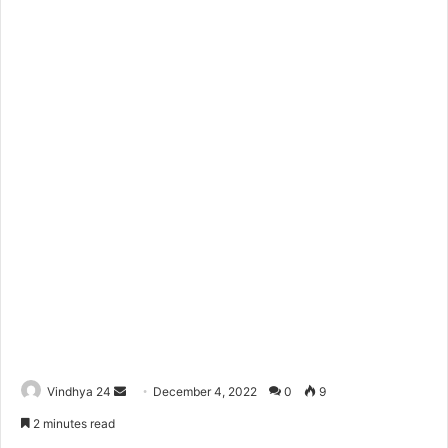
Send
Vindhya 24
December 4, 2022
0
9
an
2 minutes read
email