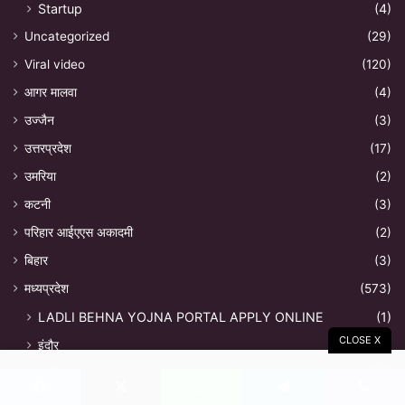
Startup
(4)
Uncategorized
(29)
Viral video
(120)
आगर मालवा
(4)
उज्जैन
(3)
उत्तरप्रदेश
(17)
उमरिया
(2)
कटनी
(3)
परिहार आईएएस अकादमी
(2)
बिहार
(3)
मध्यप्रदेश
(573)
LADLI BEHNA YOJNA PORTAL APPLY ONLINE
(1)
CLOSE X
इंदौर
(25)
ग्वालियर
(25)
जबलपुर
(22)
Facebook
X
WhatsApp
Telegram
Viber