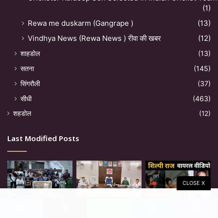
(1)
Rewa me duskarm (Gangrape )
(13)
Vindhya News (Rewa News ) रीवा की खबर
(12)
शाहडोल
(13)
सतना
(145)
सिंगरौली
(37)
सीधी
(463)
शहडोल
(12)
Last Modified Posts
CLOSE X
Facebook
X
WhatsApp
Telegram
Viber