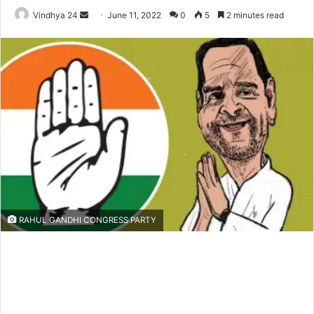
Send
Vindhya 24
June 11, 2022
0
5
2 minutes read
an
email
RAHUL GANDHI CONGRESS PARTY