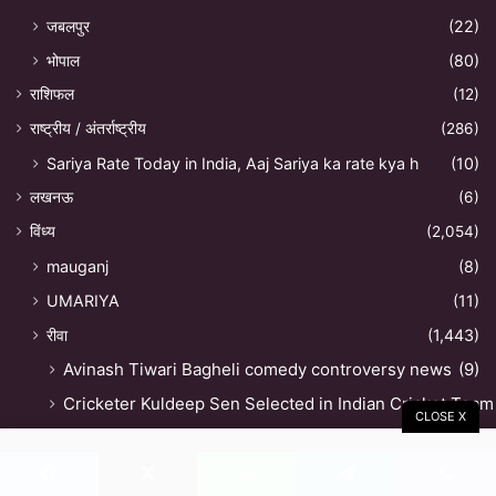
जबलपुर
(22)
भोपाल
(80)
राशिफल
(12)
राष्ट्रीय / अंतर्राष्ट्रीय
(286)
Sariya Rate Today in India, Aaj Sariya ka rate kya h
(10)
लखनऊ
(6)
विंध्य
(2,054)
mauganj
(8)
UMARIYA
(11)
रीवा
(1,443)
Avinash Tiwari Bagheli comedy controversy news
(9)
Cricketer Kuldeep Sen Selected in Indian Cricket Team
CLOSE X
(1)
Rewa me duskarm (Gangrape )
(13)
Vindhya News (Rewa News ) रीवा की खबर
(12)
Facebook
X
WhatsApp
Telegram
Viber