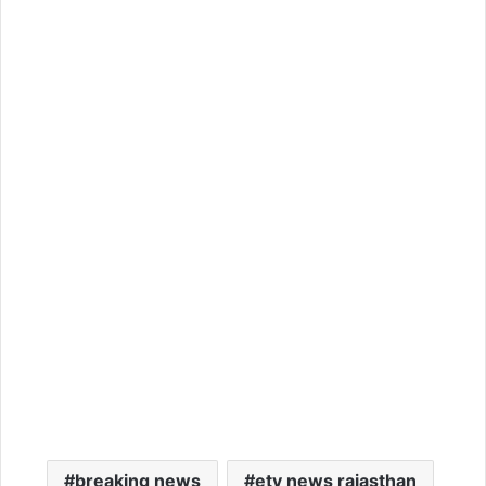
breaking news
etv news rajasthan