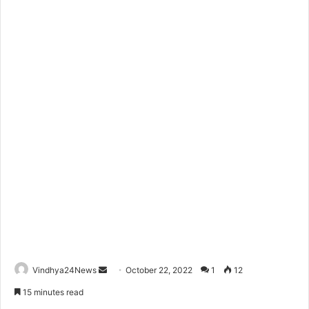
Send
Vindhya24News
October 22, 2022
1
12
an
15 minutes read
email