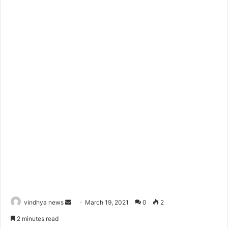
Send
vindhya news
March 19, 2021
0
2
an
2 minutes read
email