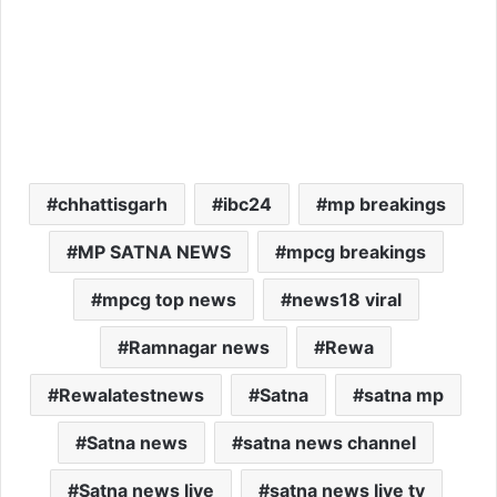
chhattisgarh
ibc24
mp breakings
MP SATNA NEWS
mpcg breakings
mpcg top news
news18 viral
Ramnagar news
Rewa
Rewalatestnews
Satna
satna mp
Satna news
satna news channel
Satna news live
satna news live tv