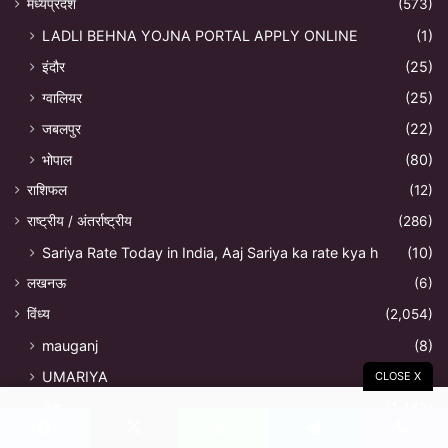
मध्यप्रदेश
(573)
LADLI BEHNA YOJNA PORTAL APPLY ONLINE
(1)
इंदौर
(25)
ग्वालियर
(25)
जबलपुर
(22)
भोपाल
(80)
राशिफल
(12)
राष्ट्रीय / अंतर्राष्ट्रीय
(286)
Sariya Rate Today in India, Aaj Sariya ka rate kya h
(10)
लखनऊ
(6)
विंध्य
(2,054)
mauganj
(8)
UMARIYA
(11)
CLOSE X
रीवा
(1,443)
Avinash Tiwari Bagheli comedy controversy news
(9)
Facebook
X
WhatsApp
Telegram
Viber