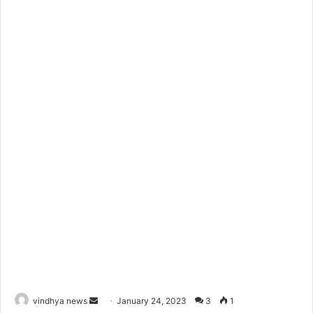
Send
vindhya news
January 24, 2023
3
1