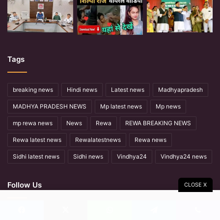
Tags
breaking news
Hindi news
Latest news
Madhyapradesh
MADHYA PRADESH NEWS
Mp latest news
Mp news
mp rewa news
News
Rewa
REWA BREAKING NEWS
Rewa latest news
Rewalatestnews
Rewa news
Sidhi latest news
Sidhi news
Vindhya24
Vindhya24 news
Follow Us
CLOSE X
Facebook
X
YouTube
Facebook
X
WhatsApp
Telegram
Viber