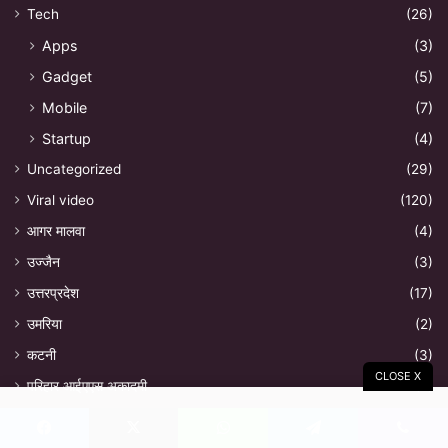
Tech
(26)
Apps
(3)
Gadget
(5)
Mobile
(7)
Startup
(4)
Uncategorized
(29)
Viral video
(120)
आगर मालवा
(4)
उज्जैन
(3)
उत्तरप्रदेश
(17)
उमरिया
(2)
कटनी
(3)
CLOSE X
परिहार आईएएस अकादमी
(2)
बिहार
(3)
Facebook
X
WhatsApp
Telegram
Viber
मध्यप्रदेश
(573)