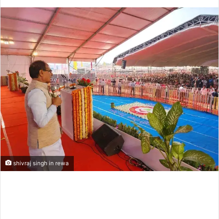
an
email
shivraj singh in rewa