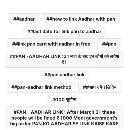
#aadhar
#how to link Aadhar with pan
#last date for link pan to aadhar
#link pan card with aadhar in free
#pan
#PAN -AADHAR LINK :31 मार्च के बाद इन लोगों को लगेगा
₹1
#pan aadhar link
#pan-aadhar link method
#आधार पैन लिंकिंग
000 जुर्माना
PAN - AADHAR LINK : After March 31 these
people will be fined ₹ 1000 Modi government's
big order PAN KO AADHAR SE LINK KAISE KARE