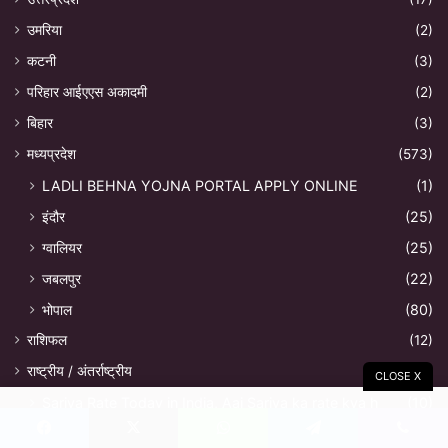
उमरिया
(2)
कटनी
(3)
परिहार आईएएस अकादमी
(2)
बिहार
(3)
मध्यप्रदेश
(573)
LADLI BEHNA YOJNA PORTAL APPLY ONLINE
(1)
इंदौर
(25)
ग्वालियर
(25)
जबलपुर
(22)
भोपाल
(80)
राशिफल
(12)
राष्ट्रीय / अंतर्राष्ट्रीय
(286)
CLOSE X
Sariya Rate Today in India, Aaj Sariya ka rate kya h
(10)
लखनऊ
(6)
Facebook
X
WhatsApp
Telegram
Viber