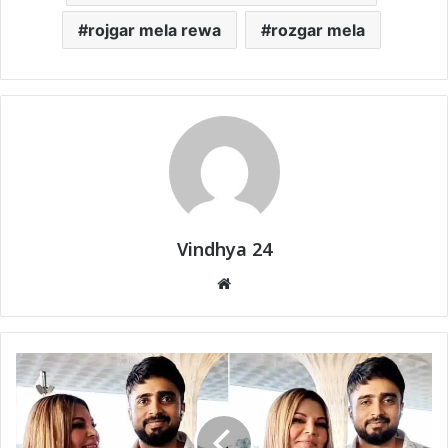
rojgar mela rewa
rozgar mela
Vindhya 24
Website