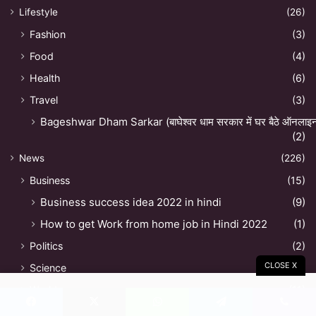
Lifestyle
(26)
Fashion
(3)
Food
(4)
Health
(6)
Travel
(3)
Bageshwar Dham Sarkar (बाघेश्वर धाम सरकार में घर बैठे ऑनलाइन अ
(2)
News
(226)
Business
(15)
Business success idea 2022 in hindi
(9)
How to get Work from home job in Hindi 2022
(1)
Politics
(2)
CLOSE X
Science
(2)
World
(11)
Foods
(2)
Facebook
X
WhatsApp
Telegram
Viber