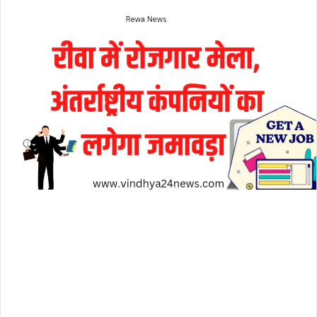
an
email