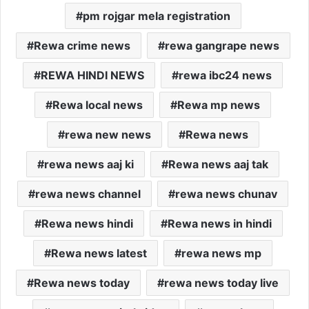
pm rojgar mela registration
Rewa crime news
rewa gangrape news
REWA HINDI NEWS
rewa ibc24 news
Rewa local news
Rewa mp news
rewa new news
Rewa news
rewa news aaj ki
Rewa news aaj tak
rewa news channel
rewa news chunav
Rewa news hindi
Rewa news in hindi
Rewa news latest
rewa news mp
Rewa news today
rewa news today live