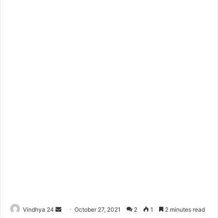
Send
Vindhya 24
October 27, 2021
2
1
2 minutes read