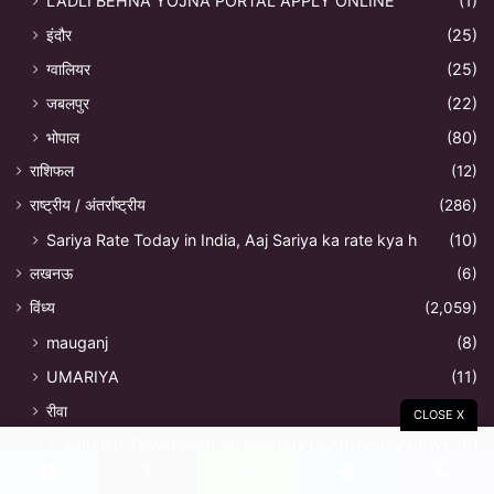
LADLI BEHNA YOJNA PORTAL APPLY ONLINE
(1)
इंदौर
(25)
ग्वालियर
(25)
जबलपुर
(22)
भोपाल
(80)
राशिफल
(12)
राष्ट्रीय / अंतर्राष्ट्रीय
(286)
Sariya Rate Today in India, Aaj Sariya ka rate kya h
(10)
लखनऊ
(6)
विंध्य
(2,059)
mauganj
(8)
UMARIYA
(11)
रीवा
(1,446)
CLOSE X
Avinash Tiwari Bagheli comedy controversy news
(9)
Cricketer Kuldeep Sen Selected in Indian Cricket Team
Facebook
X
WhatsApp
Telegram
Viber