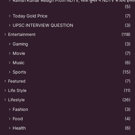
Ravish Kumar Resign From NDTV, रवीश कुमार ने NDTV से दिया इस्ती
(5)
Today Gold Price
(7)
UPSC INTERVIEW QUESTION
(3)
Entertainment
(118)
Gaming
(3)
Movie
(7)
Music
(6)
Sports
(15)
Featured
(7)
Life Style
(11)
Lifestyle
(26)
Fashion
(3)
Food
(4)
Health
(6)