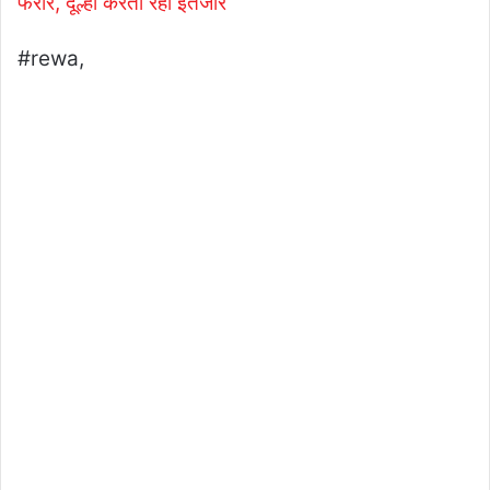
फरार, दूल्हा करता रहा इंतजार
#rewa,