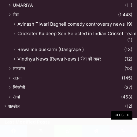
UMARIYA
(11)
रीवा
(1,443)
Avinash Tiwari Bagheli comedy controversy news
(9)
Cricketer Kuldeep Sen Selected in Indian Cricket Team
(1)
Rewa me duskarm (Gangrape )
(13)
Vindhya News (Rewa News ) रीवा की खबर
(12)
शाहडोल
(13)
सतना
(145)
सिंगरौली
(37)
सीधी
(463)
शहडोल
(12)
CLOSE X
Last Modified Posts
Facebook
X
WhatsApp
Telegram
Viber