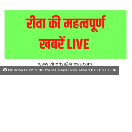
an
email
MP REWA NEWS VINDHYA MAUGANJ MANGAWAN BAIKUNTHPUR