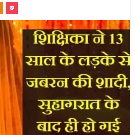
akte
Odnoklassniki
Pocket