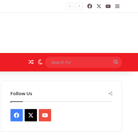
Facebook
X
YouTube
Sidebar
Random Article
Switch skin
Search
for
Follow Us
Facebook
X
YouTube