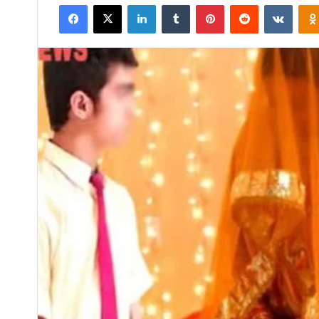
Facebook
X
LinkedIn
Tumblr
Pinterest
Reddit
VKont
email