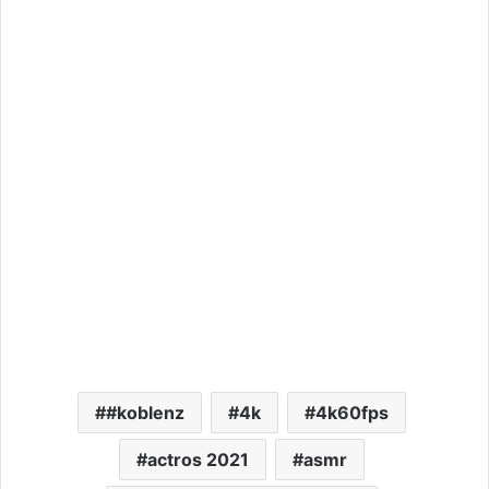
#koblenz
4k
4k60fps
actros 2021
asmr