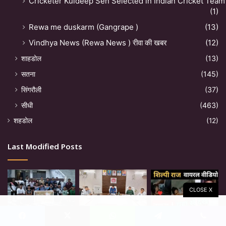
Cricketer Kuldeep Sen Selected in Indian Cricket Team
(1)
Rewa me duskarm (Gangrape )
(13)
Vindhya News (Rewa News ) रीवा की खबर
(12)
शाहडोल
(13)
सतना
(145)
सिंगरौली
(37)
सीधी
(463)
शहडोल
(12)
Last Modified Posts
CLOSE X
Facebook
X
WhatsApp
Telegram
Viber