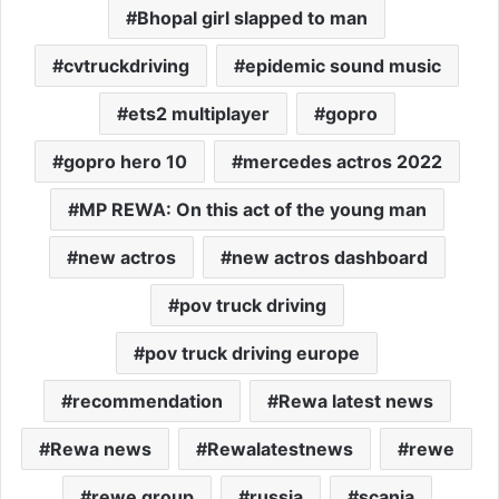
Bhopal girl slapped to man
cvtruckdriving
epidemic sound music
ets2 multiplayer
gopro
gopro hero 10
mercedes actros 2022
MP REWA: On this act of the young man
new actros
new actros dashboard
pov truck driving
pov truck driving europe
recommendation
Rewa latest news
Rewa news
Rewalatestnews
rewe
rewe group
russia
scania