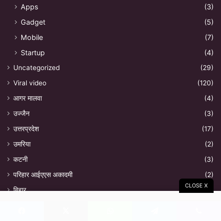
Apps
(3)
Gadget
(5)
Mobile
(7)
Startup
(4)
Uncategorized
(29)
Viral video
(120)
आगर मालवा
(4)
उज्जैन
(3)
उत्तरप्रदेश
(17)
उमरिया
(2)
कटनी
(3)
परिहार आईएएस अकादमी
(2)
CLOSE X
बिहार
(3)
मध्यप्रदेश
(573)
Facebook
X
WhatsApp
Telegram
Viber
LADLI BEHNA YOJNA PORTAL APPLY ONLINE
(1)