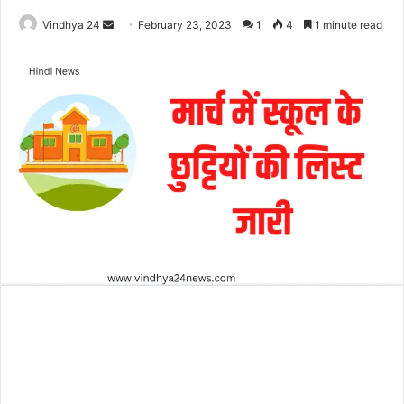
Send
Vindhya 24
February 23, 2023
1
4
1 minute read
an
email