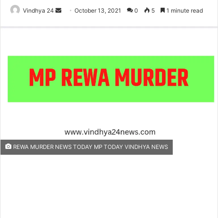
Send
Vindhya 24
October 13, 2021
0
5
1 minute read
an
email
REWA MURDER NEWS TODAY MP TODAY VINDHYA NEWS