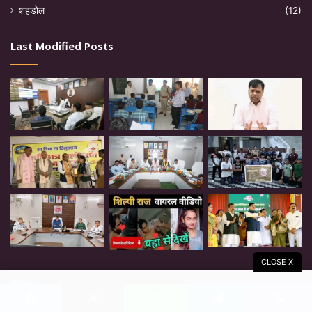
शहडोल
(12)
Last Modified Posts
CLOSE X
Tags
Facebook
X
WhatsApp
Telegram
Viber