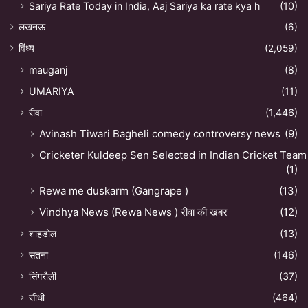
Sariya Rate Today in India, Aaj Sariya ka rate kya h
(10)
लखनऊ
(6)
विंध्य
(2,059)
mauganj
(8)
UMARIYA
(11)
रीवा
(1,446)
Avinash Tiwari Bagheli comedy controversy news
(9)
Cricketer Kuldeep Sen Selected in Indian Cricket Team
(1)
Rewa me duskarm (Gangrape )
(13)
Vindhya News (Rewa News ) रीवा की खबर
(12)
शाहडोल
(13)
सतना
(146)
सिंगरौली
(37)
सीधी
(464)