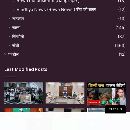
Rewa me duskarm (Gangrape )
(13)
Vindhya News (Rewa News ) रीवा की खबर
(12)
शाहडोल
(13)
सतना
(145)
सिंगरौली
(37)
सीधी
(463)
शहडोल
(12)
Last Modified Posts
CLOSE X
Facebook
X
WhatsApp
Telegram
Viber