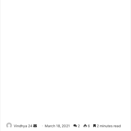
Send
Vindhya 24
March 18, 2021
2
6
2 minutes read