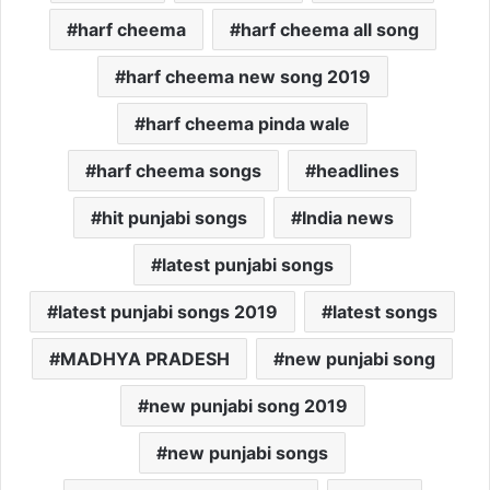
harf cheema
harf cheema all song
harf cheema new song 2019
harf cheema pinda wale
harf cheema songs
headlines
hit punjabi songs
India news
latest punjabi songs
latest punjabi songs 2019
latest songs
MADHYA PRADESH
new punjabi song
new punjabi song 2019
new punjabi songs