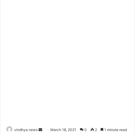
Send
vindhya news
March 18, 2021
0
2
1 minute read