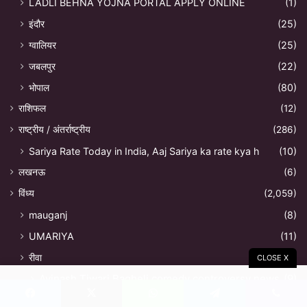
LADLI BEHNA YOJNA PORTAL APPLY ONLINE
(1)
इंदौर
(25)
ग्वालियर
(25)
जबलपुर
(22)
भोपाल
(80)
राशिफल
(12)
राष्ट्रीय / अंतर्राष्ट्रीय
(286)
Sariya Rate Today in India, Aaj Sariya ka rate kya h
(10)
लखनऊ
(6)
विंध्य
(2,059)
mauganj
(8)
UMARIYA
(11)
रीवा
(1,446)
CLOSE X
Avinash Tiwari Bagheli comedy controversy news
(9)
Cricketer Kuldeep Sen Selected in Indian Cricket Team
Facebook
X
WhatsApp
Telegram
Viber