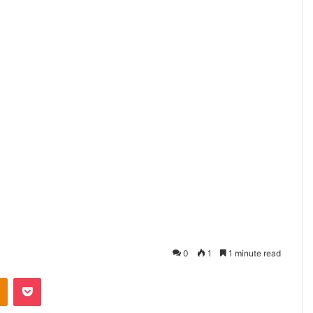
0
1
1 minute read
akte
Odnoklassniki
Pocket