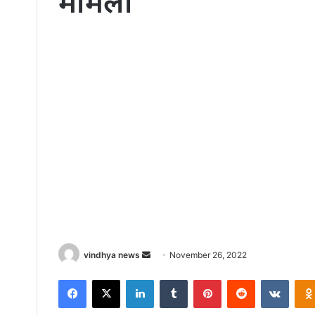
मामला
Send
vindhya news
November 26, 2022
an
Facebook
X
LinkedIn
Tumblr
Pinterest
Reddit
VKont
email