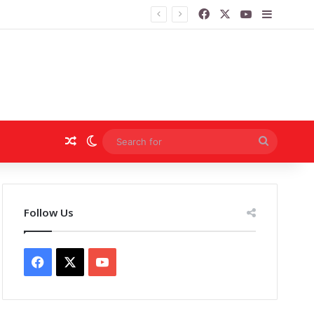
Facebook
X
YouTube
Sidebar
Random Article
Switch skin
Search
for
Follow Us
Facebook
X
YouTube