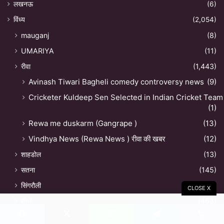
लखनऊ
(6)
विंध्य
(2,054)
mauganj
(8)
UMARIYA
(11)
रीवा
(1,443)
Avinash Tiwari Bagheli comedy controversy news
(9)
Cricketer Kuldeep Sen Selected in Indian Cricket Team
(1)
Rewa me duskarm (Gangrape )
(13)
Vindhya News (Rewa News ) रीवा की खबर
(12)
शाहडोल
(13)
सतना
(145)
सिंगरौली
(37)
CLOSE X
सीधी
(463)
शहडोल
(12)
Facebook
X
WhatsApp
Telegram
Viber