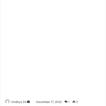
Send
Vindhya 24
December 17, 2022
1
3