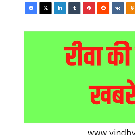
Facebook
X
LinkedIn
Tumblr
Pinterest
Reddit
VKont
email