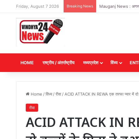
Friday, August 7 2026
Breaking News
Mauganj News : अगस्त माह
HOME
राष्ट्रीय / अंतर्राष्ट्रीय
मध्यप्रदेश
विंध्य
ENT
Home
/
विंध्य
/
रीवा
/
ACID ATTACK IN REWA एक तरफा प्यार में दो बच
रीवा
ACID ATTACK IN REW