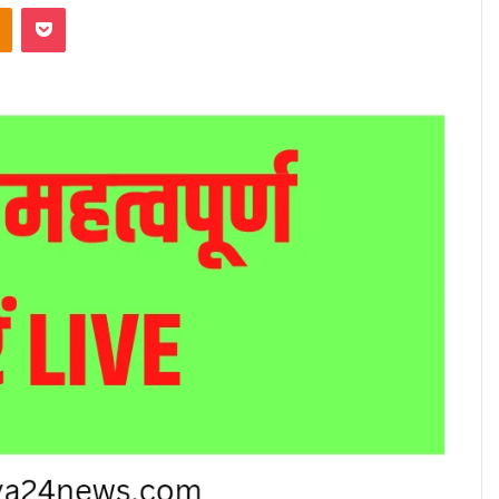
akte
Odnoklassniki
Pocket