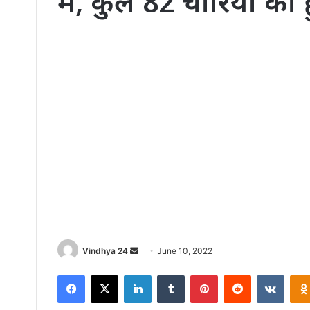
में, कुल 82 चोरियो का
Send
Vindhya 24
June 10, 2022
an
Facebook
X
LinkedIn
Tumblr
Pinterest
Reddit
VKont
email