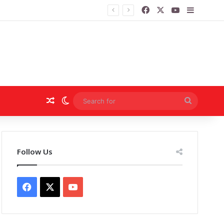
Facebook
X
YouTube
Sidebar
Random Article
Switch skin
Search
for
Follow Us
Facebook
X
YouTube