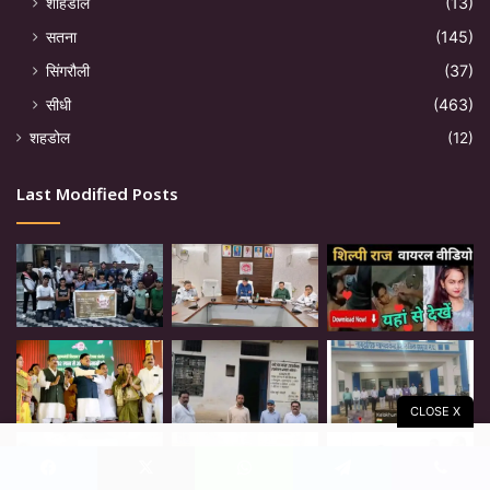
शाहडोल
(13)
सतना
(145)
सिंगरौली
(37)
सीधी
(463)
शहडोल
(12)
Last Modified Posts
CLOSE X
Facebook
X
WhatsApp
Telegram
Viber