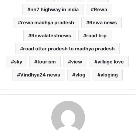
nh7 highway in india
Rewa
rewa madhya pradesh
Rewa news
Rewalatestnews
road trip
road uttar pradesh to madhya pradesh
sky
tourism
view
village love
Vindhya24 news
vlog
vloging