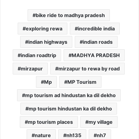
bike ride to madhya pradesh
exploring rewa
incredible india
indian highways
indian roads
indian roadtrip
MADHYA PRADESH
mirzapur
mirzapur to rewa by road
Mp
MP Tourism
mp tourism ad hindustan ka dil dekho
mp tourism hindustan ka dil dekho
mp tourism places
my village
nature
nh135
nh7