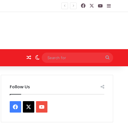
Facebook
X
YouTube
Sidebar
Random Article
Switch skin
Search
for
Follow Us
Facebook
X
YouTube