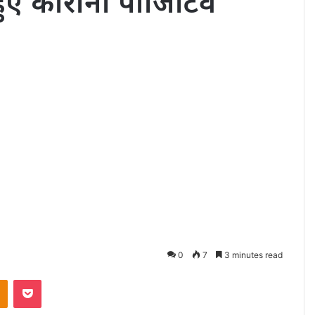
 हुए कोरोना पॉजिटिव
0
7
3 minutes read
akte
Odnoklassniki
Pocket