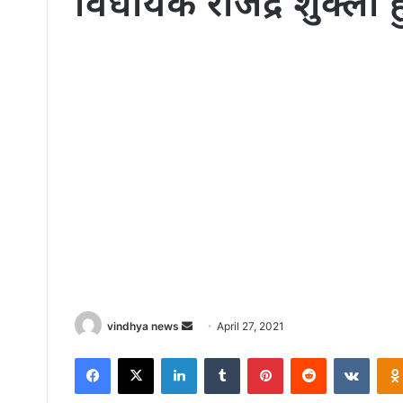
विधायक राजेंद्र शुक्ला
Send
vindhya news
April 27, 2021
an
Facebook
X
LinkedIn
Tumblr
Pinterest
Reddit
VKont
email