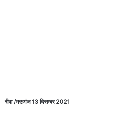
रीवा /मऊगंज 13 दिसम्बर 2021