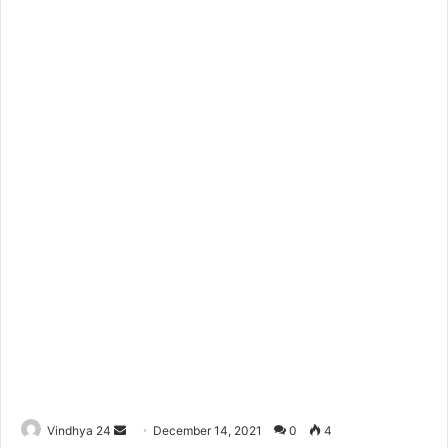
Send
Vindhya 24
December 14, 2021
0
4