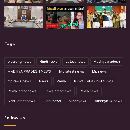
Tags
breaking news
Hindi news
Latest news
Madhyapradesh
MADHYA PRADESH NEWS
Mp latest news
Mp news
mp rewa news
News
Rewa
REWA BREAKING NEWS
Rewa latest news
Rewalatestnews
Rewa news
Sidhi latest news
Sidhi news
Vindhya24
Vindhya24 news
Follow Us