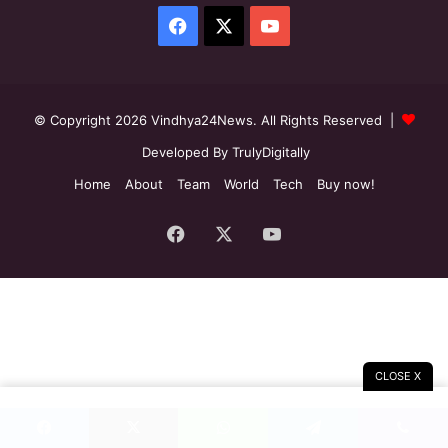
Facebook
X
YouTube
© Copyright 2026 Vindhya24News. All Rights Reserved |
Developed By TrulyDigitally
Home
About
Team
World
Tech
Buy now!
Facebook
X
YouTube
CLOSE X
Facebook
X
WhatsApp
Telegram
Viber