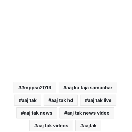
#mppsc2019
aaj ka taja samachar
aaj tak
aaj tak hd
aaj tak live
aaj tak news
aaj tak news video
aaj tak videos
aajtak