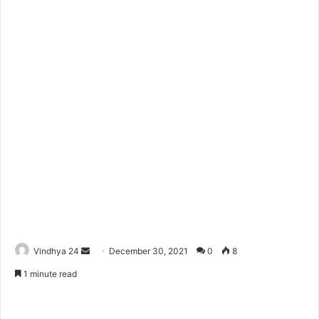
Send
Vindhya 24
December 30, 2021
0
8
an
1 minute read
email