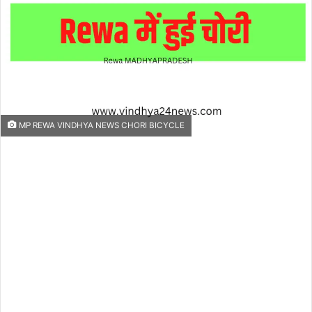
MP REWA VINDHYA NEWS CHORI BICYCLE