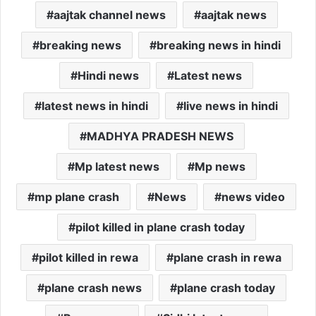
aajtak channel news
aajtak news
breaking news
breaking news in hindi
Hindi news
Latest news
latest news in hindi
live news in hindi
MADHYA PRADESH NEWS
Mp latest news
Mp news
mp plane crash
News
news video
pilot killed in plane crash today
pilot killed in rewa
plane crash in rewa
plane crash news
plane crash today