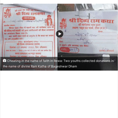
Cheating in the name of faith in Rewa: Two youths collected donations in
the name of divine Ram Katha of Bageshwar Dham