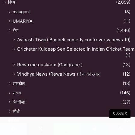
विंध्य
(2,059)
mauganj
(8)
UMARIYA
(11)
रीवा
(1,446)
Avinash Tiwari Bagheli comedy controversy news
(9)
Cricketer Kuldeep Sen Selected in Indian Cricket Team
(1)
Rewa me duskarm (Gangrape )
(13)
Vindhya News (Rewa News ) रीवा की खबर
(12)
शाहडोल
(13)
सतना
(146)
सिंगरौली
(37)
सीधी
(464)
CLOSE X
शहडोल
(12)
Facebook
X
WhatsApp
Telegram
Viber