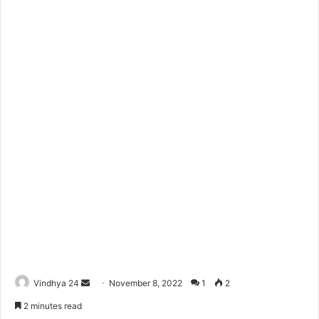
Send
Vindhya 24
November 8, 2022
1
2
an
2 minutes read
email