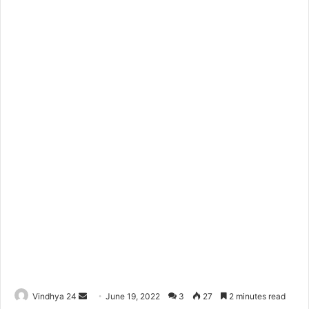
Send
Vindhya 24
June 19, 2022
3
27
2 minutes read