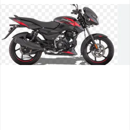
an
email