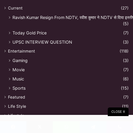
Current
(27)
Ravish Kumar Resign From NDTV, रवीश कुमार ने NDTV से दिया इस्ती
(5)
Today Gold Price
(7)
UPSC INTERVIEW QUESTION
(3)
Entertainment
(118)
Gaming
(3)
Movie
(7)
Music
(6)
Sports
(15)
Featured
(7)
Life Style
(11)
CLOSE X
Lifestyle
(26)
Fashion
(3)
Facebook
X
WhatsApp
Telegram
Viber