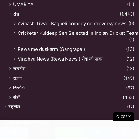
UMARIYA
(11)
रीवा
(1,443)
Avinash Tiwari Bagheli comedy controversy news
(9)
Cricketer Kuldeep Sen Selected in Indian Cricket Team
(1)
Rewa me duskarm (Gangrape )
(13)
Vindhya News (Rewa News ) रीवा की खबर
(12)
शाहडोल
(13)
सतना
(145)
सिंगरौली
(37)
सीधी
(463)
शहडोल
(12)
CLOSE X
Last Modified Posts
Facebook
X
WhatsApp
Telegram
Viber