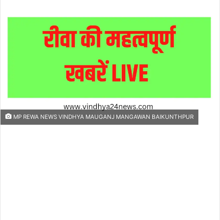
an
email
MP REWA NEWS VINDHYA MAUGANJ MANGAWAN BAIKUNTHPUR