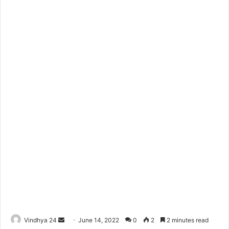
Send
Vindhya 24
June 14, 2022
0
2
2 minutes read