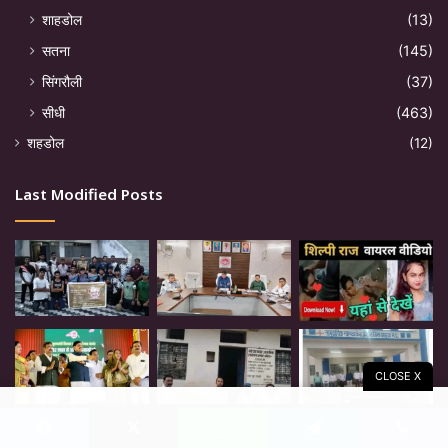
शाहडोल
(13)
सतना
(145)
सिंगरौली
(37)
सीधी
(463)
शहडोल
(12)
Last Modified Posts
CLOSE X
Facebook
X
WhatsApp
Telegram
Viber