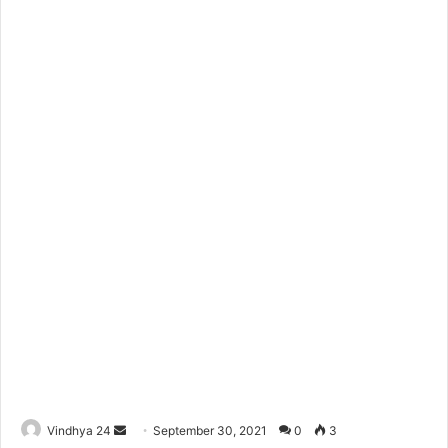
Send
Vindhya 24
September 30, 2021
0
3