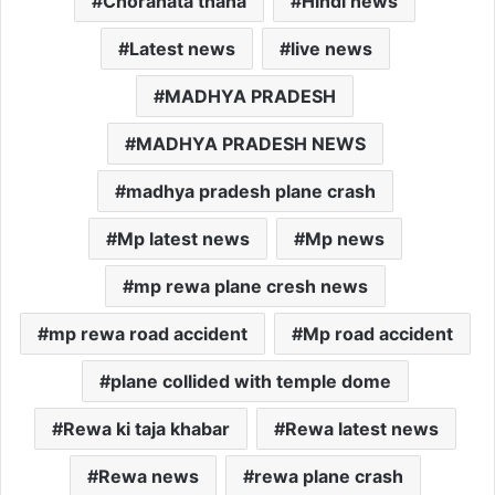
Chorahata thana
Hindi news
Latest news
live news
MADHYA PRADESH
MADHYA PRADESH NEWS
madhya pradesh plane crash
Mp latest news
Mp news
mp rewa plane cresh news
mp rewa road accident
Mp road accident
plane collided with temple dome
Rewa ki taja khabar
Rewa latest news
Rewa news
rewa plane crash