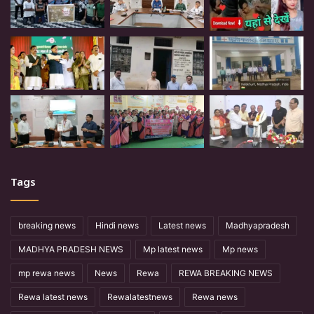
Tags
breaking news
Hindi news
Latest news
Madhyapradesh
MADHYA PRADESH NEWS
Mp latest news
Mp news
mp rewa news
News
Rewa
REWA BREAKING NEWS
Rewa latest news
Rewalatestnews
Rewa news