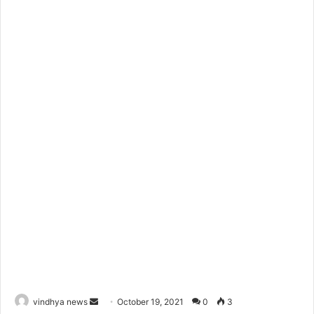
Send
vindhya news
October 19, 2021
0
3