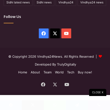
Sidhi latest news
Sidhi news
Vindhya24
Vindhya24 news
Follow Us
Facebook
X
YouTube
© Copyright 2026 Vindhya24News. All Rights Reserved |
Developed By TrulyDigitally
Home
About
Team
World
Tech
Buy now!
Facebook
X
YouTube
CLOSE X
Facebook
X
WhatsApp
Telegram
Viber