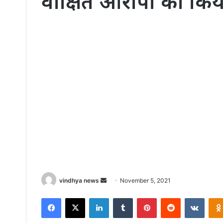
वांक्षित आरोपी को किय
Send
vindhya news
November 5, 2021
an
Facebook
X
LinkedIn
Tumblr
Pinterest
Reddit
VKont
email