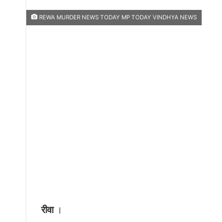
REWA MURDER NEWS TODAY MP TODAY VINDHYA NEWS
रीवा
।