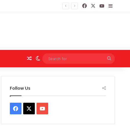
Facebook
X
YouTube
Sidebar
Random Article
Switch skin
Search
for
Follow Us
Facebook
X
YouTube