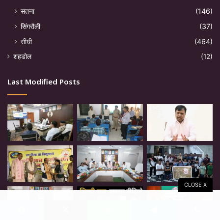
सतना
(146)
सिंगरौली
(37)
सीधी
(464)
शहडोल
(12)
Last Modified Posts
CLOSE X
Facebook
X
WhatsApp
Telegram
Viber